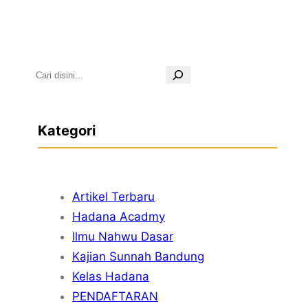
S
e
a
Kategori
r
c
h
Artikel Terbaru
Hadana Acadmy
Ilmu Nahwu Dasar
Kajian Sunnah Bandung
Kelas Hadana
PENDAFTARAN