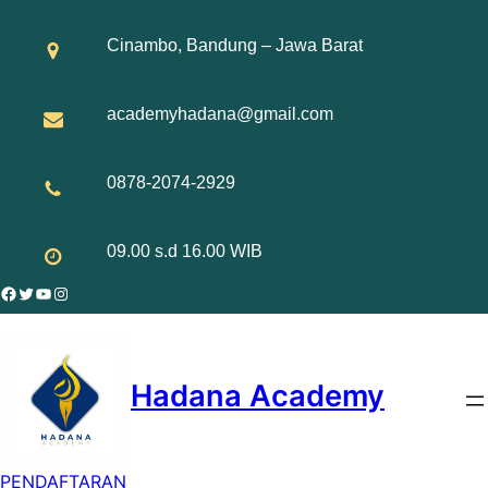
Skip
to
Cinambo, Bandung – Jawa Barat
content
academyhadana@gmail.com
0878-2074-2929
09.00 s.d 16.00 WIB
Facebook
Twitter
YouTube
Instagram
Hadana Academy
PENDAFTARAN