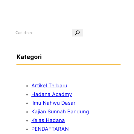
S
e
a
Kategori
r
c
h
Artikel Terbaru
Hadana Acadmy
Ilmu Nahwu Dasar
Kajian Sunnah Bandung
Kelas Hadana
PENDAFTARAN