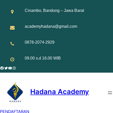
Skip
to
Cinambo, Bandung – Jawa Barat
content
academyhadana@gmail.com
0878-2074-2929
09.00 s.d 16.00 WIB
Facebook
Twitter
YouTube
Instagram
Hadana Academy
PENDAFTARAN