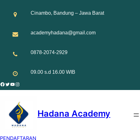
Skip
to
Cinambo, Bandung – Jawa Barat
content
academyhadana@gmail.com
0878-2074-2929
09.00 s.d 16.00 WIB
Facebook
Twitter
YouTube
Instagram
Hadana Academy
PENDAFTARAN