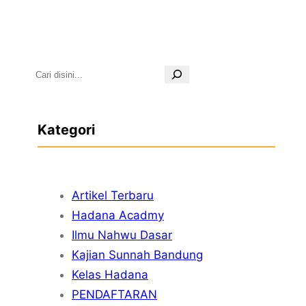
S
e
a
Kategori
r
c
h
Artikel Terbaru
Hadana Acadmy
Ilmu Nahwu Dasar
Kajian Sunnah Bandung
Kelas Hadana
PENDAFTARAN