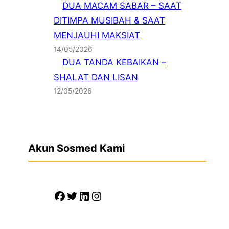
DUA MACAM SABAR – SAAT
DITIMPA MUSIBAH & SAAT
MENJAUHI MAKSIAT
14/05/2026
DUA TANDA KEBAIKAN –
SHALAT DAN LISAN
12/05/2026
Akun Sosmed Kami
F
T
L
I
a
w
i
n
c
i
n
s