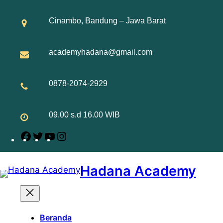
Skip
to
Cinambo, Bandung – Jawa Barat
content
academyhadana@gmail.com
0878-2074-2929
09.00 s.d 16.00 WIB
Facebook
Twitter
YouTube
Instagram
Hadana Academy
Beranda