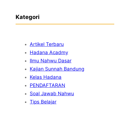
e
a
Kategori
r
c
h
Artikel Terbaru
Hadana Acadmy
Ilmu Nahwu Dasar
Kajian Sunnah Bandung
Kelas Hadana
PENDAFTARAN
Soal Jawab Nahwu
Tips Belajar