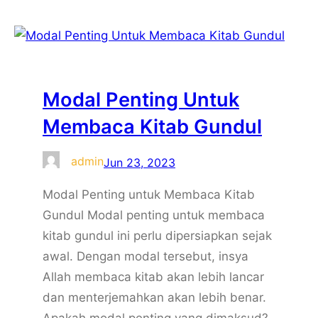
e
t
k
t
b
t
e
a
o
e
d
g
o
r
I
r
Modal Penting Untuk
k
n
a
m
Membaca Kitab Gundul
admin
Jun 23, 2023
Modal Penting untuk Membaca Kitab
Gundul Modal penting untuk membaca
kitab gundul ini perlu dipersiapkan sejak
awal. Dengan modal tersebut, insya
Allah membaca kitab akan lebih lancar
dan menterjemahkan akan lebih benar.
Apakah modal penting yang dimaksud?