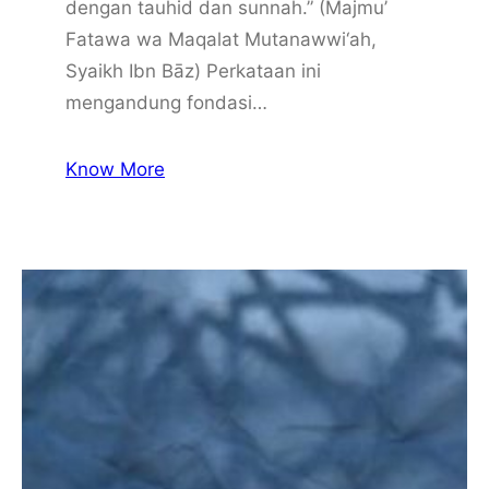
dengan tauhid dan sunnah.” (Majmu’
Fatawa wa Maqalat Mutanawwi‘ah,
Syaikh Ibn Bāz) Perkataan ini
mengandung fondasi…
Know More