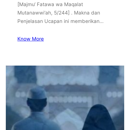
[Majmu‘ Fatawa wa Maqalat
Mutanawwi‘ah, 5/244] . Makna dan
Penjelasan Ucapan ini memberikan…
Know More