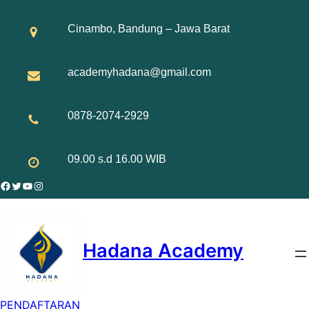
Skip
to
Cinambo, Bandung – Jawa Barat
content
academyhadana@gmail.com
0878-2074-2929
09.00 s.d 16.00 WIB
Facebook
Twitter
YouTube
Instagram
Hadana Academy
PENDAFTARAN