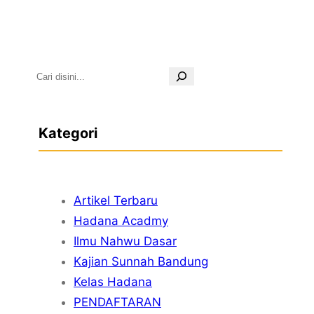
S
e
a
Kategori
r
c
h
Artikel Terbaru
Hadana Acadmy
Ilmu Nahwu Dasar
Kajian Sunnah Bandung
Kelas Hadana
PENDAFTARAN