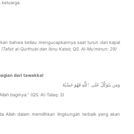
n
keluarga
.
skan
bahwa
beliau
mengucapkannya
saat
turun
dari
kapal
(
Tafsir al-Qurthubi dan Ibnu Katsir, QS. Al-
Mu’minun
: 29)
bagian
dari
tawakkal
وَمَن يَتَوَكَّلْ عَلَى ٱللَّهِ فَهُوَ حَسْبُهُ
Allah
baginya
.”
(QS. At-Talaq: 3)
da
Allah
dalam
memilihkan
lingkungan
terbaik
yang
akan