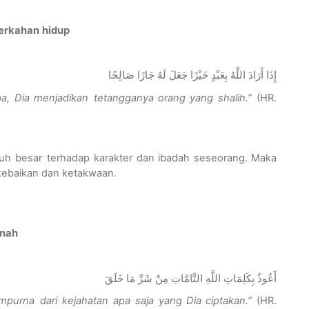
erkahan
hidup
إِذَا أَرَادَ اللَّهُ بِعَبْدٍ خَيْرًا جَعَلَ لَهُ جَارًا صَالِحًا
a, Dia
menjadikan
tetangganya
orang yang
shalih
.”
(HR.
uh
besar
terhadap
karakter
dan ibadah
seseorang
. Maka
kebaikan
dan
ketakwaan
.
nah
أَعُوذُ بِكَلِمَاتِ اللَّهِ التَّامَّاتِ مِنْ شَرِّ مَا خَلَقَ
mpurna
dari
kejahatan
apa
saja
yang Dia
ciptakan
.”
(HR.