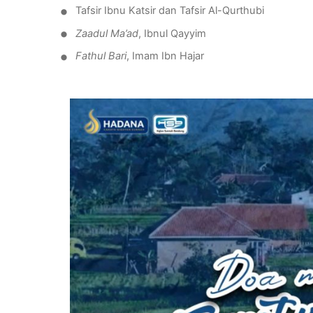
•
Tafsir Ibnu Katsir dan Tafsir Al-
Qurthubi
•
Zaadul
Ma’ad
, Ibnul Qayyim
•
Fathul
Bari
, Imam Ibn Hajar