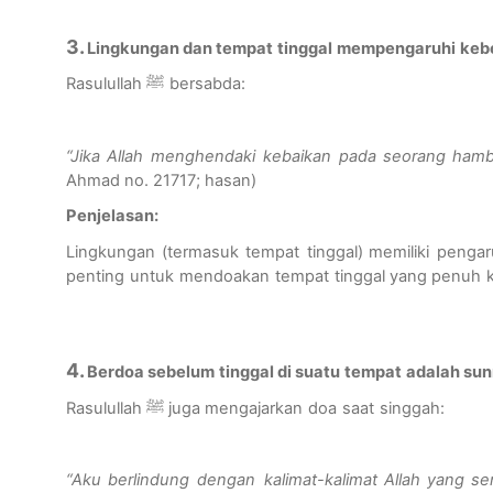
3.
Lingkungan
dan
tempat
tinggal
mempengaruhi
keb
Rasulullah
ﷺ
bersabda
:
“Jika Allah
menghendaki
kebaikan
pada
seorang
hamb
Ahmad no. 21717;
hasan
)
Penjelasan
:
Lingkungan
(
termasuk
tempat
tinggal
)
memiliki
pengar
penting
untuk
mendoakan
tempat
tinggal
yang
penuh
4.
Berdoa
sebelum
tinggal
di
suatu
tempat
adalah
sun
Rasulullah
ﷺ
juga
mengajarkan
doa
saat
singgah
:
“Aku
berlindung
dengan
kalimat-kalimat
Allah yang
se