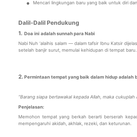
•
Mencari
lingkungan
baru
yang
baik
untuk
diri
da
Dalil-Dalil Pendukung
1.
Doa
ini
adalah
sunnah
para Nabi
Nabi Nuh ‘
alaihis
salam
—
dalam
tafsir Ibnu Katsir
dijela
setelah
banjir
surut
,
memulai
kehidupan
di
tempat
baru
.
2.
Permintaan
tempat
yang
baik
dalam
hidup
adalah
“Barang
siapa
bertawakal
kepada
Allah,
maka
cukuplah
Penjelasan
:
Memohon
tempat
yang
berkah
berarti
berserah
kepa
mempengaruhi
akidah
,
akhlak
,
rezeki
, dan
keturunan
.