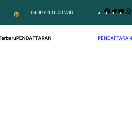
Faceboo
Twitte
Yo
09.00 s.d 16.00 WIB
 Terbaru
PENDAFTARAN
PENDAFTARAN
arap Ketetapan Hidup