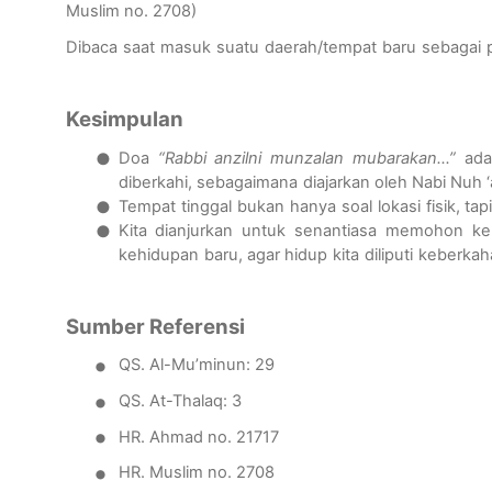
Muslim no. 2708)
Dibaca
saat
masuk
suatu
daerah
/
tempat
baru
sebagai
Kesimpulan
•
Doa
“Rabbi
anzilni
munzalan
mub
ara
kan
…”
ada
diberkahi
,
sebagaimana
diajarkan
oleh Nabi Nuh ‘
•
Tempat
tinggal
bukan
hanya
soal
lokasi
fisik
,
tapi
•
Kita
dianjurkan
untuk
senantiasa
memohon
ke
kehidupan
baru
, agar
hidup
kita
diliputi
keberkah
Sumber
Referensi
•
QS. Al-
Mu’minun
: 29
•
QS. At-T
h
alaq: 3
•
HR. Ahmad no. 21717
•
HR. Muslim no. 2708