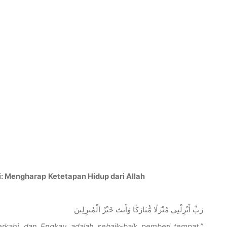
i
:
Mengharap
Ketetapan
Hidup
dari
Allah
رَبِّ أَنْزِلْنِي مُنْزَلًا مُّبَارَكًا وَأَنتَ خَيْرُ الْمُنزِلِينَ
erkahi
, dan
Engkau
adalah
sebaik-baik
pemberi
tempat
.”