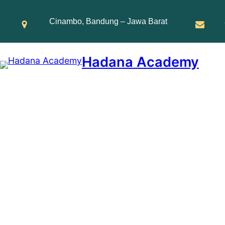
Skip
to
Cinambo, Bandung – Jawa Barat
content
Hadana Academy
Doa Memohon Tempat y