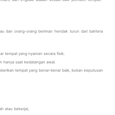
iau
dan orang-orang
beriman
hendak
turun
dari
bahtera
ar
tempat
yang
nyaman
secara
fisik
.
n
hanya
saat
kedatangan
awal
.
berikan
tempat
yang
benar-benar
baik
,
bukan
keputusan
rah
atau
bekerja
),