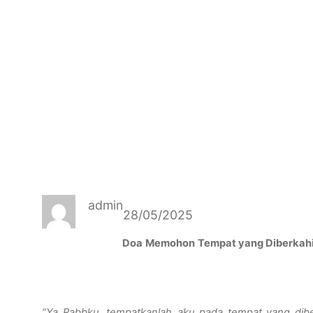
admin
28/05/2025
Doa
Memohon
Tempat
yang
Diberkah
“Ya
Rabbku
,
tempatkanlah
aku
pada
tempat
yang
dib