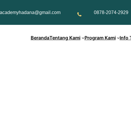
academyhadana@gmail.com
0878-2074-2929
Beranda
Tentang Kami
Program Kami
Info
ang Diberkahi – Mengh
dari Allah