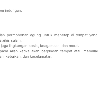
perlindungan
.
lah
permohonan
agung
untuk
menetap
di
tempat
yang
ala
i
his
salam
.
juga
lingkungan
sosial
,
keagamaan
, dan moral.
pada
Allah
ketika
akan
berpindah
tempat
atau
memulai
an
,
kebaikan
, dan
keselamatan
.