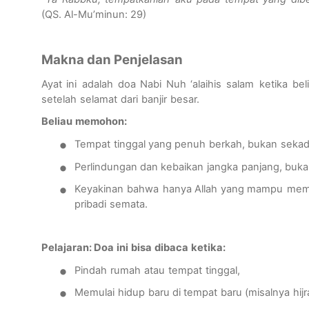
(QS. Al-
Mu’minun
: 29)
Makna
dan
Penjelasan
Ayat
ini
adalah
doa
Nabi Nuh ‘
ala
i
his
salam
ketika
bel
setelah
selamat
dari
banjir
besar
.
B
eliau
memohon
:
•
Tempat
tinggal
yang
penuh
berkah
,
bukan
sekad
•
Perlindungan
dan
kebaikan
jangka
panjang
,
buka
•
Keyakinan
bahwa
hanya
Allah yang
mampu
mem
pribadi
semata
.
Pelajaran:
Doa
ini
bisa
dibaca
ketika
:
•
Pindah
rumah
atau
tempat
tinggal
,
•
Memulai
hidup
baru
di
tempat
baru
(
misalnya
hij