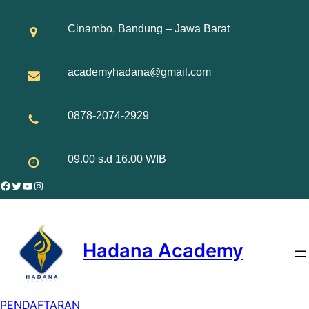
Skip
to
Cinambo, Bandung – Jawa Barat
content
academyhadana@gmail.com
0878-2074-2929
09.00 s.d 16.00 WIB
Facebook
Twitter
YouTube
Instagram
Hadana Academy
PENDAFTARAN