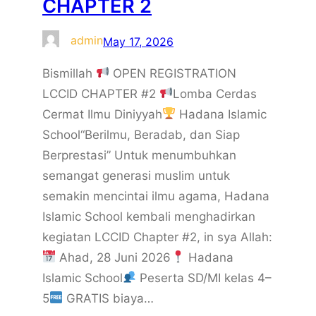
CHAPTER 2
admin
May 17, 2026
Bismillah
OPEN REGISTRATION
LCCID CHAPTER #2
Lomba Cerdas
Cermat Ilmu Diniyyah
Hadana Islamic
School“Berilmu, Beradab, dan Siap
Berprestasi” Untuk menumbuhkan
semangat generasi muslim untuk
semakin mencintai ilmu agama, Hadana
Islamic School kembali menghadirkan
kegiatan LCCID Chapter #2, in sya Allah:
Ahad, 28 Juni 2026
Hadana
Islamic School
Peserta SD/MI kelas 4–
5
GRATIS biaya…