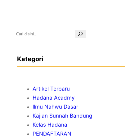
S
e
a
Kategori
r
c
h
Artikel Terbaru
Hadana Acadmy
Ilmu Nahwu Dasar
Kajian Sunnah Bandung
Kelas Hadana
PENDAFTARAN