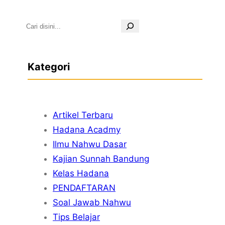
S
e
a
Kategori
r
c
h
Artikel Terbaru
Hadana Acadmy
Ilmu Nahwu Dasar
Kajian Sunnah Bandung
Kelas Hadana
PENDAFTARAN
Soal Jawab Nahwu
Tips Belajar