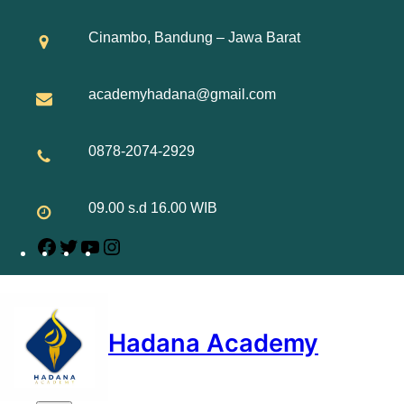
Skip
to
Cinambo, Bandung – Jawa Barat
content
academyhadana@gmail.com
0878-2074-2929
09.00 s.d 16.00 WIB
Facebook
Twitter
YouTube
Instagram
Hadana Academy