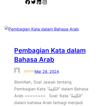
F
T
L
I
a
w
i
n
c
i
n
s
e
t
k
t
b
t
e
a
o
e
d
g
o
r
I
r
Pembagian Kata dalam
k
n
a
m
Bahasa Arab
admin
Mar 28, 2024
Bismillah, Soal Jawab tentang
Pembagian Kata “الكَلِمَةُ” dalam Bahasa
Arab ======== Soal: Kata “الكَلِمَةُ”
dalam bahasa Arab terbagi menjadi