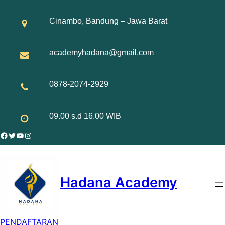
Skip
to
Cinambo, Bandung – Jawa Barat
content
academyhadana@gmail.com
0878-2074-2929
09.00 s.d 16.00 WIB
Facebook
Twitter
YouTube
Instagram
Hadana Academy
PENDAFTARAN