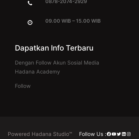
0878-2074-2929
09.00 WIB – 15.00 WIB
Dapatkan Info Terbaru
Dengan Follow Akun Sosial Media
Hadana Academy
Follow
Facebook
YouTube
Twitter
LinkedI
Insta
Powered Hadana Studio™
Follow Us :