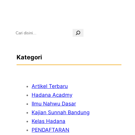
S
e
a
Kategori
r
c
h
Artikel Terbaru
Hadana Acadmy
Ilmu Nahwu Dasar
Kajian Sunnah Bandung
Kelas Hadana
PENDAFTARAN