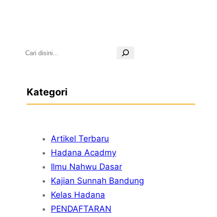
S
e
a
Kategori
r
c
h
Artikel Terbaru
Hadana Acadmy
Ilmu Nahwu Dasar
Kajian Sunnah Bandung
Kelas Hadana
PENDAFTARAN