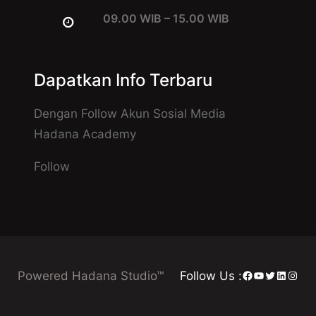
09.00 WIB – 15.00 WIB
Dapatkan Info Terbaru
Dengan Follow Akun Sosial Media
Hadana Academy
Follow
Facebook
YouTube
Twitter
LinkedI
Insta
Powered Hadana Studio™
Follow Us :