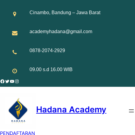
Skip
to
Cinambo, Bandung – Jawa Barat
content
academyhadana@gmail.com
0878-2074-2929
09.00 s.d 16.00 WIB
Facebook
Twitter
YouTube
Instagram
Hadana Academy
PENDAFTARAN