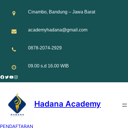
Skip
to
Cinambo, Bandung – Jawa Barat
content
academyhadana@gmail.com
0878-2074-2929
09.00 s.d 16.00 WIB
Facebook
Twitter
YouTube
Instagram
Hadana Academy
PENDAFTARAN