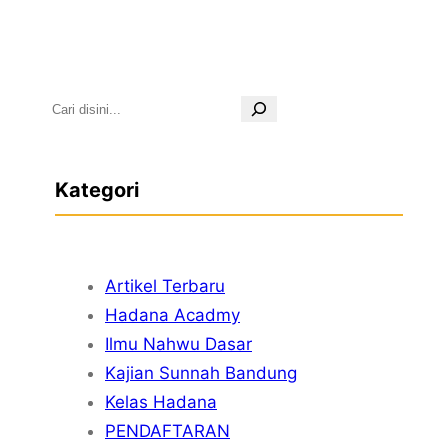
S
e
a
Kategori
r
c
h
Artikel Terbaru
Hadana Acadmy
Ilmu Nahwu Dasar
Kajian Sunnah Bandung
Kelas Hadana
PENDAFTARAN