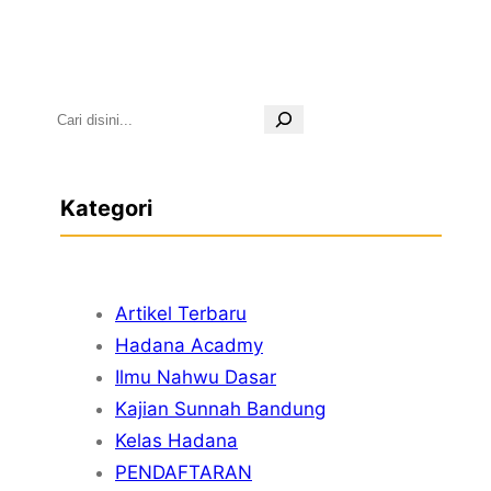
S
e
a
Kategori
r
c
h
Artikel Terbaru
Hadana Acadmy
Ilmu Nahwu Dasar
Kajian Sunnah Bandung
Kelas Hadana
PENDAFTARAN