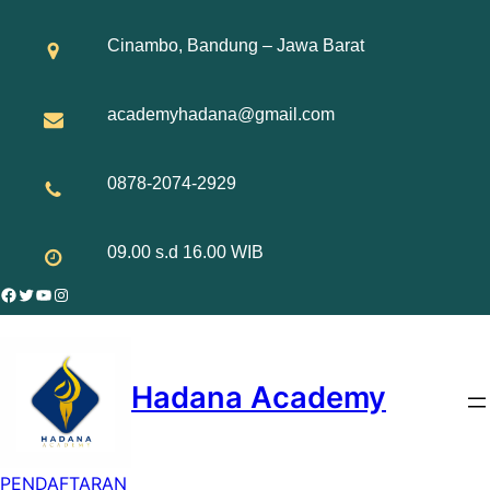
Skip
to
Cinambo, Bandung – Jawa Barat
content
academyhadana@gmail.com
0878-2074-2929
09.00 s.d 16.00 WIB
Facebook
Twitter
YouTube
Instagram
Hadana Academy
PENDAFTARAN