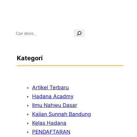
S
e
a
Kategori
r
c
h
Artikel Terbaru
Hadana Acadmy
Ilmu Nahwu Dasar
Kajian Sunnah Bandung
Kelas Hadana
PENDAFTARAN