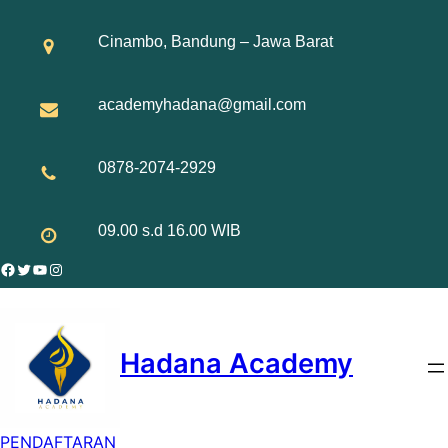
Skip
to
Cinambo, Bandung – Jawa Barat
content
academyhadana@gmail.com
0878-2074-2929
09.00 s.d 16.00 WIB
Facebook
Twitter
YouTube
Instagram
Hadana Academy
PENDAFTARAN