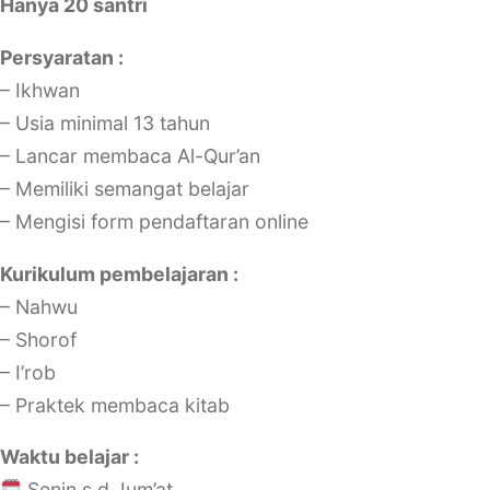
Hanya 20 santri
Persyaratan :
– Ikhwan
– Usia minimal 13 tahun
– Lancar membaca Al-Qur’an
– Memiliki semangat belajar
– Mengisi form pendaftaran online
Kurikulum pembelajaran :
– Nahwu
– Shorof
– I’rob
– Praktek membaca kitab
Waktu belajar :
Senin s.d Jum’at