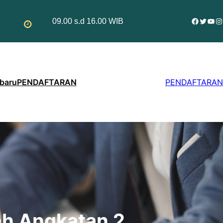
Facebo
Twitte
You
In
09.00 s.d 16.00 WIB
rbaru
PENDAFTARAN
PENDAFTARAN
ah Angkatan 2