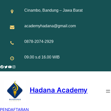
Skip
to
Cinambo, Bandung – Jawa Barat
content
academyhadana@gmail.com
0878-2074-2929
09.00 s.d 16.00 WIB
Facebook
Twitter
YouTube
Instagram
Hadana Academy
PENDAFTARAN