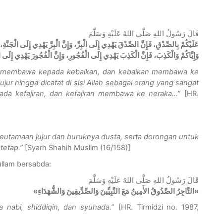
قَالَ رَسُولُ اللهِ صَلَّى اللهُ عَلَيْهِ وَسَلَّمَ
عَلَيْكُمْ بِالصِّدْقِ، فَإِنَّ الصِّدْقَ يَهْدِي إِلَى الْبِرِّ، وَإِنَّ الْبِرَّ يَهْدِي إِلَى الْجَن،
وَإِيَّاكُمْ وَالْكَذِبَ، فَإِنَّ الْكَذِبَ يَهْدِي إِلَى الْفُجُورِ، وَإِنَّ الْفُجُورَ يَهْدِي إِلَى ال
ran membawa kepada kebaikan, dan kebaikan membawa ke
jur hingga dicatat di sisi Allah sebagai orang yang sangat
ada kefajiran, dan kefajiran membawa ke neraka…”
[
HR.
keutamaan jujur dan buruknya dusta, serta dorongan untuk
tetap.”
[
Syarh Shahih Muslim (16/158)
]
sallam bersabda:
قَالَ رَسُولُ اللهِ صَلَّى اللهُ عَلَيْهِ وَسَلَّمَ
«
التَّاجِرُ الصَّدُوقُ الأَمِينُ مَعَ النَّبِيِّينَ وَالصِّدِّيقِينَ وَالشُّهَدَاءِ
»
 nabi, shiddiqin, dan syuhada.”
[
HR. Tirmidzi no. 1987,