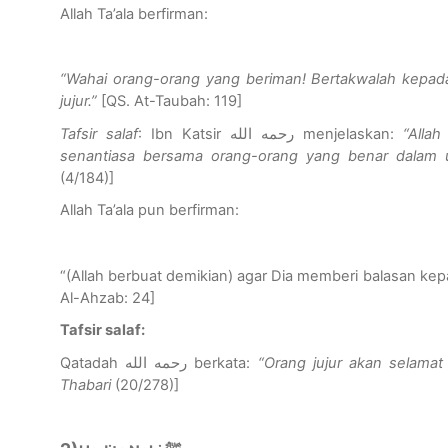
Allah
Ta’ala berfirman:
“Wahai orang-orang yang beriman! Bertakwalah kepada
jujur.”
[QS. At-Taubah: 119]
Tafsir salaf
: Ibn Katsir
رحمه الله
menjelaskan:
“Alla
senantiasa bersama orang-orang yang benar dalam u
(4/184)
]
Allah Ta’ala pun berfirman:
“(Allah berbuat demikian) agar Dia memberi balasan kep
Al-Ahzab: 24]
Tafsir salaf:
Qatadah
رحمه الله
berkata:
“Orang jujur akan selamat 
Thabari
(20/278)
]