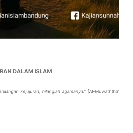
URAN DALAM ISLAM
hilangan kejujuran, hilanglah agamanya.”
[
Al-Muwaththa’