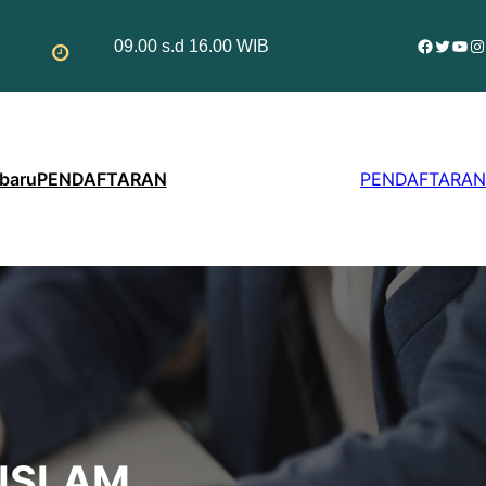
Facebo
Twitte
You
In
09.00 s.d 16.00 WIB
rbaru
PENDAFTARAN
PENDAFTARAN
 ISLAM