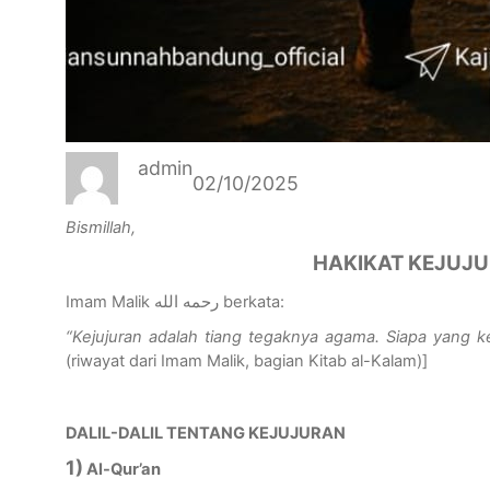
admin
02/10/2025
Bismillah,
HAKIKAT KEJUJ
Imam Malik
رحمه الله
berkata:
“Kejujuran adalah tiang tegaknya agama. Siapa yang ke
(riwayat dari Imam Malik, bagian Kitab al-Kalam)
]
DALIL-DALIL TENTANG KEJUJURAN
1)
Al-Qur’an