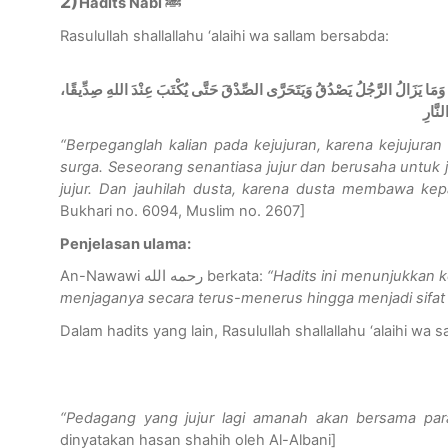
2)
Hadits Nabi
ﷺ
Rasulullah shallallahu ‘alaihi wa sallam bersabda:
َّةِ، وَمَا يَزَالُ الرَّجُلُ يَصْدُقُ وَيَتَحَرَّى الصِّدْقَ حَتَّى يُكْتَبَ عِنْدَ اللهِ صِدِّيقًا
نَّارِ
“Berpeganglah kalian pada kejujuran, karena kejuju
surga. Seseorang senantiasa jujur dan berusaha untuk ju
jujur. Dan jauhilah dusta, karena dusta membawa kep
Bukhari no. 6094, Muslim no. 2607
]
Penjelasan ulama:
An-Nawawi
رحمه الله
berkata:
“Hadits ini menunjukkan 
menjaganya secara terus-menerus hingga menjadi sifat 
Dalam hadits yang lain, Rasulullah shallallahu ‘alaihi wa 
“Pedagang yang jujur lagi amanah akan bersama para
dinyatakan hasan shahih oleh Al-Albani
]